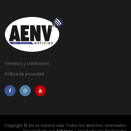
Terminos y condiciones
Política de privacidad
Copyright © Así es nuestra vida. Todos los derechos reservados.
Desarrollado por
Arbórea
| Diseñado por
ProDesigns