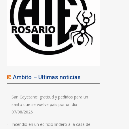
Ambito – Ultimas noticias
San Cayetano: gratitud y pedidos para un
santo que se vuelve país por un día
07/08/2026
Incendio en un edificio lindero a la casa de