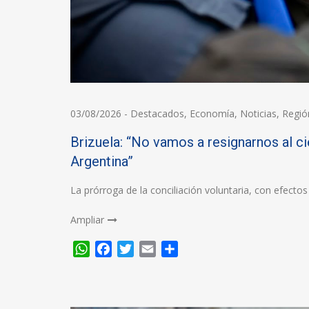
03/08/2026
-
Destacados
,
Economía
,
Noticias
,
Regió
Brizuela: “No vamos a resignarnos al ci
Argentina”
La prórroga de la conciliación voluntaria, con efecto
Ampliar
WhatsApp
Facebook
Twitter
Email
Compartir