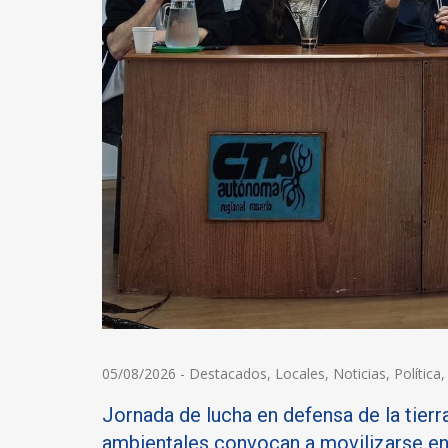
05/08/2026
-
Destacados
,
Locales
,
Noticias
,
Política
Jornada de lucha en defensa de la tierra
ambientales convocan a movilizarse e