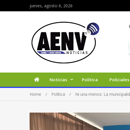
jueves, agosto 6, 2026
Noticias
Política
Policiales
Home
Política
Ni una menos: La municipali