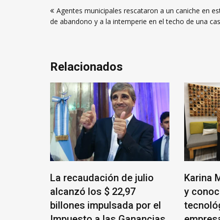
Navegación
Agentes municipales rescataron a un caniche en e
de
de abandono y a la intemperie en el techo de una ca
entradas
Relacionados
stá de
La recaudación de julio
Karina M
an a
alcanzó los $ 22,97
y conoc
billones impulsada por el
tecnoló
Impuesto a las Ganancias
empresa