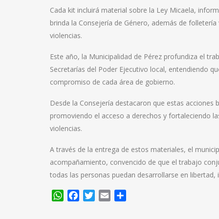
Cada kit incluirá material sobre la Ley Micaela, info
brinda la Consejería de Género, además de folletería
violencias.
Este año, la Municipalidad de Pérez profundiza el tra
Secretarías del Poder Ejecutivo local, entendiendo que
compromiso de cada área de gobierno.
Desde la Consejería destacaron que estas acciones 
promoviendo el acceso a derechos y fortaleciendo las 
violencias.
A través de la entrega de estos materiales, el munic
acompañamiento, convencido de que el trabajo conju
todas las personas puedan desarrollarse en libertad, i
WhatsApp
Facebook
Twitter
Email
Compartir