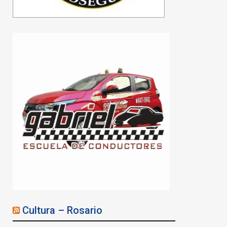
Proponen una ley de
emergencia para
Cultura – Rosario
condonar deudas
esenciales de