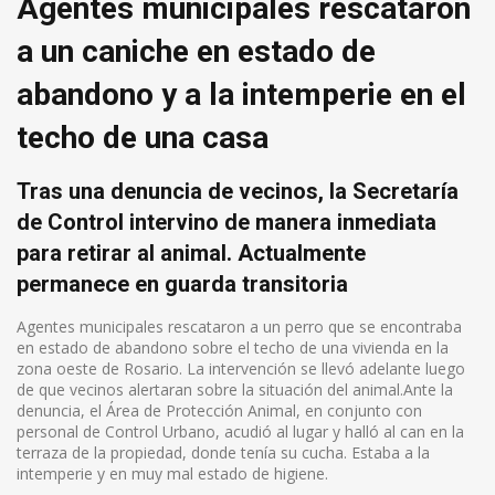
Agentes municipales rescataron
a un caniche en estado de
abandono y a la intemperie en el
techo de una casa
Tras una denuncia de vecinos, la Secretaría
de Control intervino de manera inmediata
para retirar al animal. Actualmente
permanece en guarda transitoria
Agentes municipales rescataron a un perro que se encontraba
en estado de abandono sobre el techo de una vivienda en la
zona oeste de Rosario. La intervención se llevó adelante luego
de que vecinos alertaran sobre la situación del animal.Ante la
denuncia, el Área de Protección Animal, en conjunto con
personal de Control Urbano, acudió al lugar y halló al can en la
terraza de la propiedad, donde tenía su cucha. Estaba a la
intemperie y en muy mal estado de higiene.