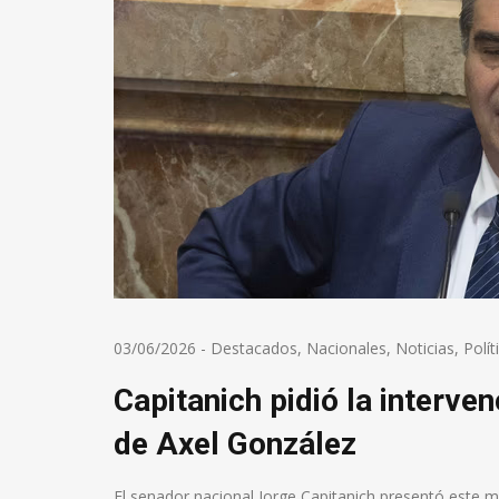
03/06/2026
-
Destacados
,
Nacionales
,
Noticias
,
Polít
Capitanich pidió la interve
de Axel González
El senador nacional Jorge Capitanich presentó este ma