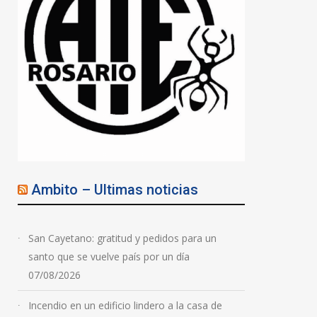
Ambito – Ultimas noticias
San Cayetano: gratitud y pedidos para un
santo que se vuelve país por un día
07/08/2026
Incendio en un edificio lindero a la casa de