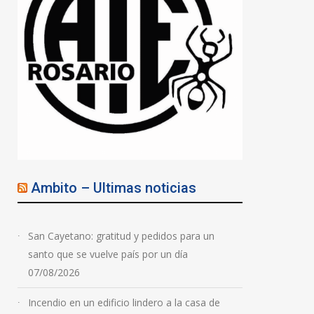
Ambito – Ultimas noticias
San Cayetano: gratitud y pedidos para un
santo que se vuelve país por un día
07/08/2026
Incendio en un edificio lindero a la casa de