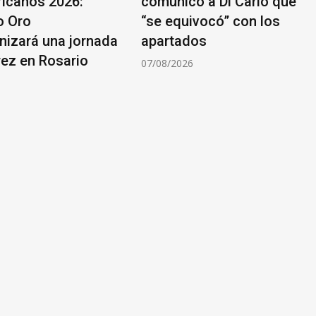
icanos 2026:
comunicó a Di Carlo que
o Oro
“se equivocó” con los
nizará una jornada
apartados
rez en Rosario
07/08/2026
6