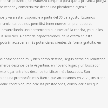
 otras provincia, un esfuerzo conjunto para que la provincia ponga
d de vender y comercializar desde una plataforma digital”.
os y va a estar disponible a partir del 30 de agosto. Estamos
erramienta, que nos permitirá tener nuevos emprendedores
s desarrollando una herramienta que nivelará la cancha, ya que los
ervicios. A partir de capacitaciones, de la oferta en esta
podrán acceder a más potenciales clientes de forma gratuita, en
os posicionando muy bien como destino, según datos del Ministerio
imeros destinos de la Argentina, en noveno lugar; y un buscador
exto lugar entre los destinos turísticos más buscados. Son
o de una promoción muy fuerte que arrancamos en 2020, instalar a
s darle contenido, mejorar las prestaciones, consolidar a los que