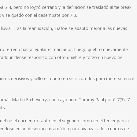
5-4, pero no logró cerrarlo y la definición se trasladó al tie break.
ios y se quedó con el desempate por 7-3.
lluvia. Tras la reanudación, Tiafoe se adaptó mejor a las nuevas
eró terreno hasta igualar el marcador. Luego quebró nuevamente
stadounidense respondió con otro quiebre y forzó un nuevo tie
tos decisivos y selló el triunfo en sets corridos para meterse entre
Tomás Martín Etcheverry, que cayó ante Tommy Paul por 6-7(5), 7-
ts.
definir el encuentro tanto en el segundo como en el tercer parcial,
iéndose en un desenlace dramático para avanzar a los cuartos de