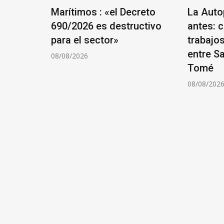
 Santa
Marítimos : «el Decreto
La Auto
 la
690/2026 es destructivo
antes: 
to Villa
para el sector»
trabajo
entre S
08/08/2026
Tomé
08/08/202