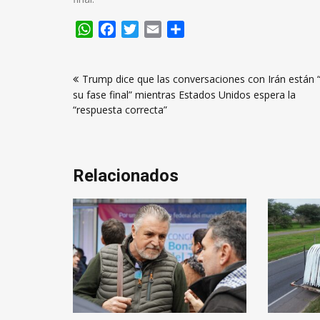
WhatsApp
Facebook
Twitter
Email
Compartir
Navegación
Trump dice que las conversaciones con Irán están 
de
su fase final” mientras Estados Unidos espera la
entradas
“respuesta correcta”
Relacionados