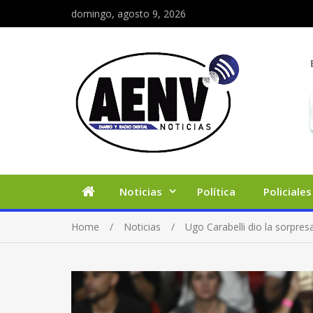
domingo, agosto 9, 2026
Noticias
Política
Policiales
Home
Noticias
Ugo Carabelli dio la sorpre