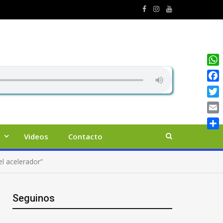
Wha
Face
Twit
Emai
Comp
Videos
Contacto
el acelerador”
Seguinos