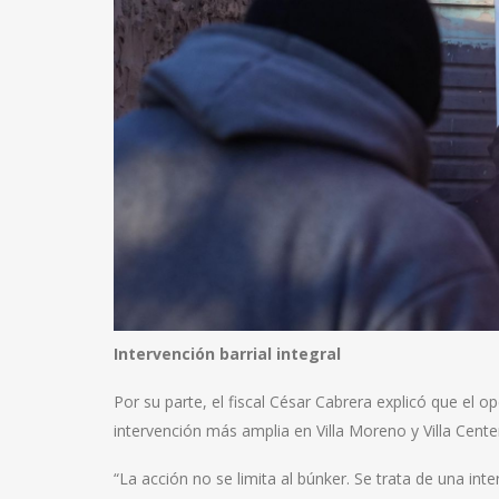
Intervención barrial integral
Por su parte, el fiscal César Cabrera explicó que el 
intervención más amplia en Villa Moreno y Villa Cente
“La acción no se limita al búnker. Se trata de una inte