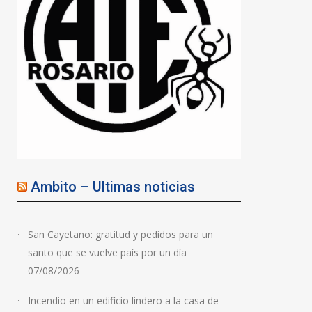
Ambito – Ultimas noticias
San Cayetano: gratitud y pedidos para un
santo que se vuelve país por un día
07/08/2026
Incendio en un edificio lindero a la casa de