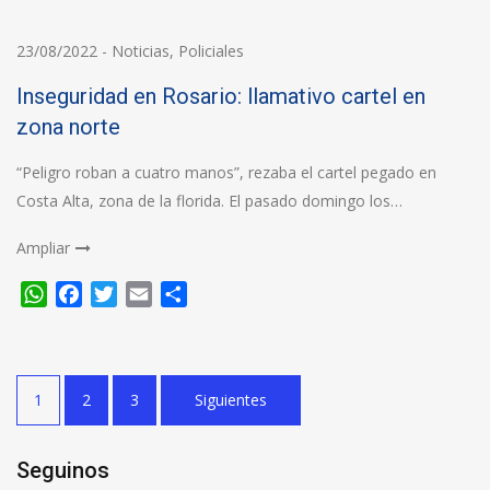
23/08/2022
-
Noticias
,
Policiales
Inseguridad en Rosario: llamativo cartel en
zona norte
“Peligro roban a cuatro manos”, rezaba el cartel pegado en
Costa Alta, zona de la florida. El pasado domingo los…
Ampliar
WhatsApp
Facebook
Twitter
Email
Compartir
Paginación
1
2
3
Siguientes
de
entradas
Seguinos