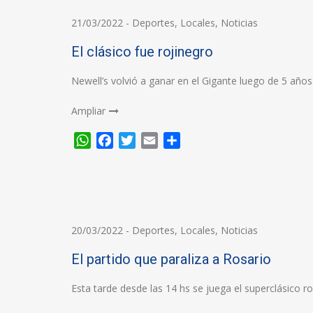
21/03/2022
-
Deportes
,
Locales
,
Noticias
El clásico fue rojinegro
Newell’s volvió a ganar en el Gigante luego de 5 año
Ampliar
WhatsApp
Facebook
Twitter
Email
Compartir
20/03/2022
-
Deportes
,
Locales
,
Noticias
El partido que paraliza a Rosario
Esta tarde desde las 14 hs se juega el superclásico ro