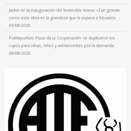
Javkin en la inauguración del Invencible Arena: «Tan grande
como esta obra es la grandeza que le espera a Rosario»
09/08/2026
Polideportivo Plaza de la Cooperación: se duplicaron los
cupos para niñas, niños y adolescentes por la demanda
08/08/2026