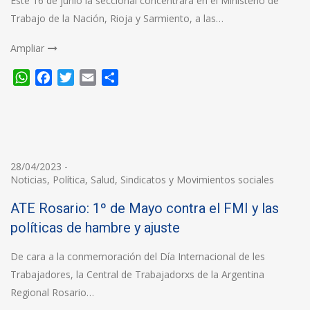
Este 16 de junio la seccional concentrará en el Ministerio de
Trabajo de la Nación, Rioja y Sarmiento, a las…
Ampliar
WhatsApp
Facebook
Twitter
Email
Compartir
28/04/2023
-
Noticias
,
Política
,
Salud
,
Sindicatos y Movimientos sociales
ATE Rosario: 1º de Mayo contra el FMI y las
políticas de hambre y ajuste
De cara a la conmemoración del Día Internacional de les
Trabajadores, la Central de Trabajadorxs de la Argentina
Regional Rosario…