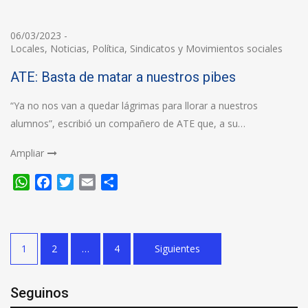
06/03/2023
-
Locales
,
Noticias
,
Política
,
Sindicatos y Movimientos sociales
ATE: Basta de matar a nuestros pibes
“Ya no nos van a quedar lágrimas para llorar a nuestros
alumnos”, escribió un compañero de ATE que, a su…
Ampliar
WhatsApp
Facebook
Twitter
Email
Compartir
Paginación
1
2
…
4
Siguientes
de
entradas
Seguinos