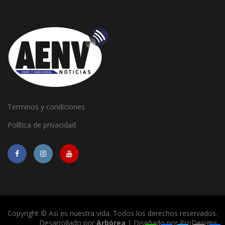
Terminos y condiciones
Política de privacidad
Copyright © Así es nuestra vida. Todos los derechos reservados.
Desarrollado por
Arbórea
| Diseñado por
ProDesigns