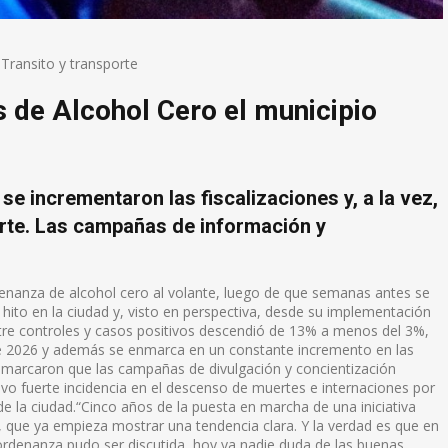
,
Transito y transporte
s de Alcohol Cero el municipio
se incrementaron las fiscalizaciones y, a la vez,
rte. Las campañas de información y
enanza de alcohol cero al volante, luego de que semanas antes se
hito en la ciudad y, visto en perspectiva, desde su implementación
ntre controles y casos positivos descendió de 13% a menos del 3%,
ste 2026 y además se enmarca en un constante incremento en las
 remarcaron que las campañas de divulgación y concientización
tuvo fuerte incidencia en el descenso de muertes e internaciones por
 de la ciudad.“Cinco años de la puesta en marcha de una iniciativa
 que ya empieza mostrar una tendencia clara. Y la verdad es que en
la ordenanza pudo ser discutida, hoy ya nadie duda de las buenas