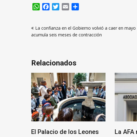
WhatsApp
Facebook
Twitter
Email
Compartir
Navegación
La confianza en el Gobierno volvió a caer en mayo
de
acumula seis meses de contracción
entradas
Relacionados
que un
El Palacio de los Leones
La AFA 