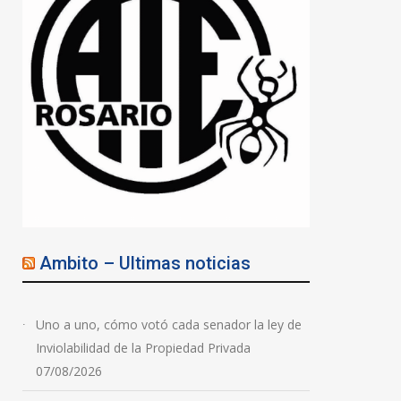
investigado por el crimen
del ex prefecto Juan
Carlos Baini
06/08/2026
Ambito – Ultimas noticias
Uno a uno, cómo votó cada senador la ley de
Inviolabilidad de la Propiedad Privada
07/08/2026