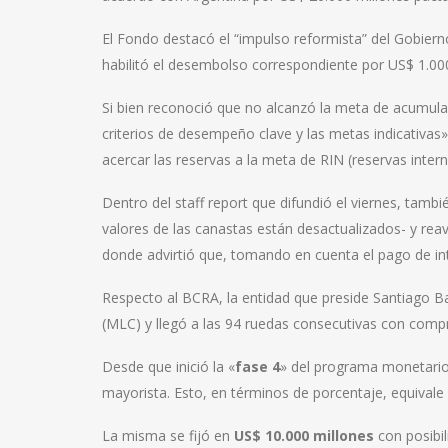
El Fondo destacó el “impulso reformista” del Gobier
habilitó el desembolso correspondiente por US$ 1.000
Si bien reconoció que no alcanzó la meta de acumulac
criterios de desempeño clave y las metas indicativa
acercar las reservas a la meta de RIN (reservas inter
Dentro del staff report que difundió el viernes, tambi
valores de las canastas están desactualizados- y reavi
donde advirtió que, tomando en cuenta el pago de int
Respecto al BCRA, la entidad que preside Santiago B
(MLC) y llegó a las 94 ruedas consecutivas con comp
Desde que inició la «
fase 4
» del programa monetario,
mayorista. Esto, en términos de porcentaje, equivale
La misma se fijó en
US$ 10.000 millones
con posibi