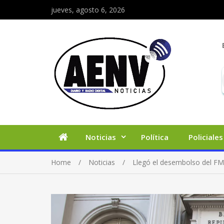
jueves, agosto 6, 2026
Noticias
Política
Policiales
Home
Noticias
Llegó el desembolso del FMI 