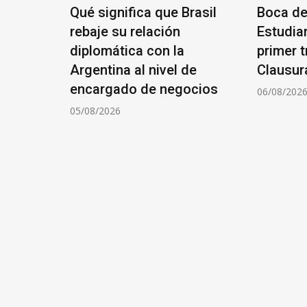
en
Qué significa que Brasil
Boca de
 y la
rebaje su relación
Estudia
zaciones
diplomática con la
primer t
ntales
Argentina al nivel de
Clausur
zarse en
encargado de negocios
06/08/202
05/08/2026