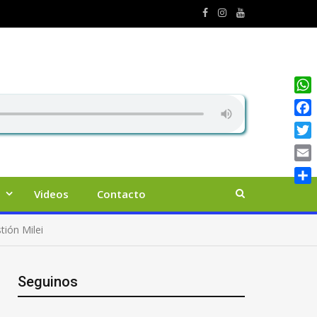
Wha
Face
Twit
Emai
Comp
Videos
Contacto
tión Milei
Seguinos