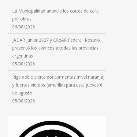
La inflación de julio podría
La Municipalidad anuncia los cortes de calle
romper el sendero bajista
por obras
y anotar un leve rebote:
06/08/2026
qué dicen las
proyecciones
JADAR Junior 2027 y CReAR Federal: Rosario
presentó los avances a todas las provincias
05/08/2026
argentinas
05/08/2026
Rige doble alerta por tormentas (nivel naranja)
y fuertes vientos (amarilla) para este jueves 6
de agosto
05/08/2026