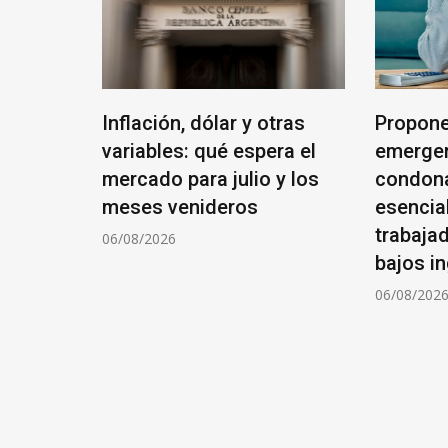
 y la
Inflación, dólar y otras
Propone
aís una
variables: qué espera el
emergen
, que no
mercado para julio y los
condon
on
meses venideros
esencia
s”
trabajad
06/08/2026
bajos i
06/08/202