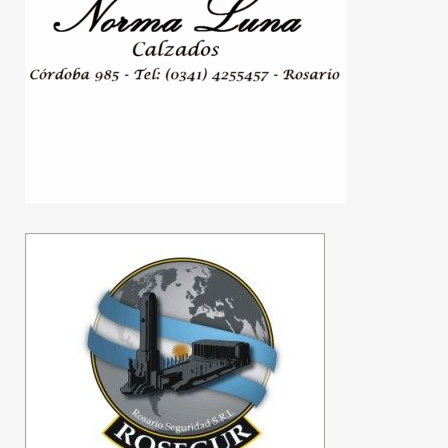
Quirno confirmó que Brasil
quiere que el embajador
argentino en Brasilia se
retire
06/08/2026