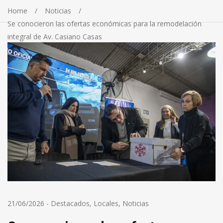
Home
Noticias
Se conocieron las ofertas económicas para la remodelación
integral de Av. Casiano Casas
21/06/2026
-
Destacados
,
Locales
,
Noticias