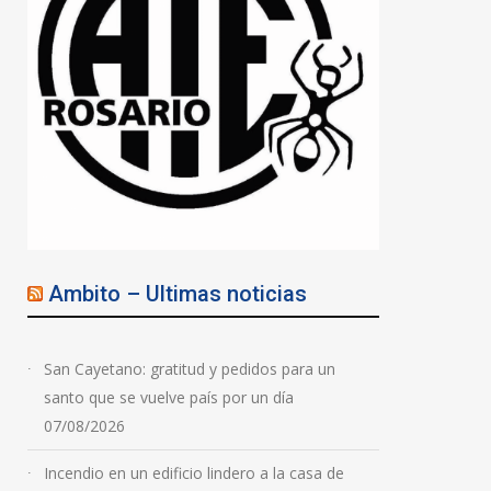
Ambito – Ultimas noticias
San Cayetano: gratitud y pedidos para un
santo que se vuelve país por un día
07/08/2026
Violencia de género:
secuestraron un arsenal
Incendio en un edificio lindero a la casa de