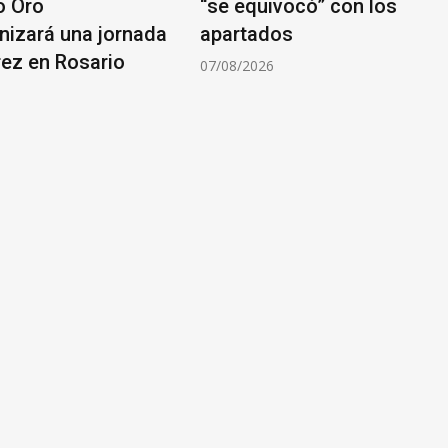
o Oro
“se equivocó” con los
nizará una jornada
apartados
rez en Rosario
07/08/2026
6