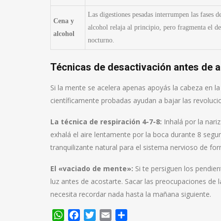
Las digestiones pesadas interrumpen las fases d
Cena y
alcohol relaja al principio, pero fragmenta el d
alcohol
nocturno.
Técnicas de desactivación antes de a
Si la mente se acelera apenas apoyás la cabeza en la
científicamente probadas ayudan a bajar las revoluci
La técnica de respiración 4-7-8:
Inhalá por la nari
exhalá el aire lentamente por la boca durante 8 segu
tranquilizante natural para el sistema nervioso de fo
El «vaciado de mente»:
Si te persiguen los pendient
luz antes de acostarte. Sacar las preocupaciones de l
necesita recordar nada hasta la mañana siguiente.
WhatsApp
Facebook
Twitter
Email
Compartir