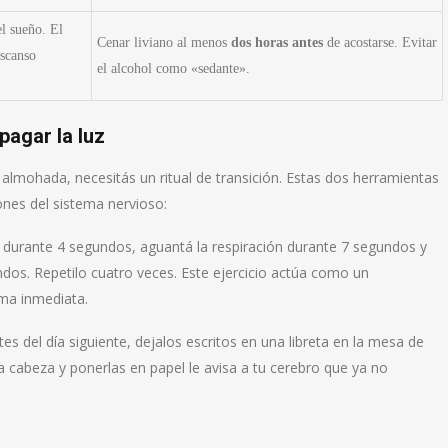
el sueño. El
Cenar liviano al menos
dos horas antes
de acostarse. Evitar
escanso
el alcohol como «sedante».
pagar la luz
 almohada, necesitás un ritual de transición. Estas dos herramientas
ones del sistema nervioso:
z durante 4 segundos, aguantá la respiración durante 7 segundos y
ndos. Repetilo cuatro veces. Este ejercicio actúa como un
rma inmediata.
es del día siguiente, dejalos escritos en una libreta en la mesa de
a cabeza y ponerlas en papel le avisa a tu cerebro que ya no