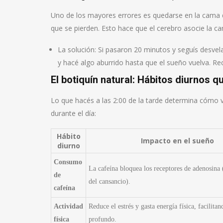
Uno de los mayores errores es quedarse en la cama d
que se pierden. Esto hace que el cerebro asocie la ca
La solución: Si pasaron 20 minutos y seguís desvelad
y hacé algo aburrido hasta que el sueño vuelva. Rec
El botiquín natural: Hábitos diurnos 
Lo que hacés a las 2:00 de la tarde determina cómo v
durante el día:
Hábito
Impacto en el sueño
diurno
Consumo
La cafeína bloquea los receptores de adenosina 
de
del cansancio).
cafeína
Actividad
Reduce el estrés y gasta energía física, facilita
física
profundo.