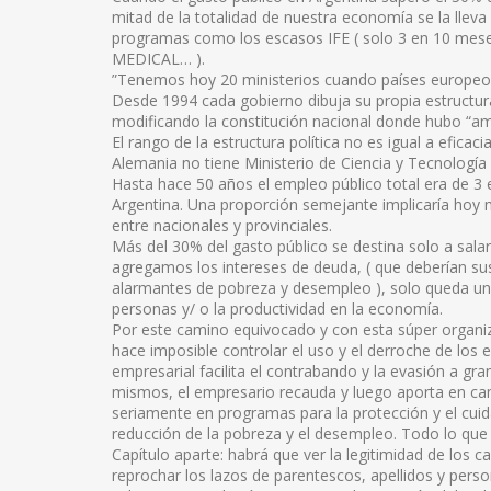
mitad de la totalidad de nuestra economía se la lleva 
programas como los escasos IFE ( solo 3 en 10 mes
MEDICAL… ).
”Tenemos hoy 20 ministerios cuando países europeos 
Desde 1994 cada gobierno dibuja su propia estructura 
modificando la constitución nacional donde hubo “amp
El rango de la estructura política no es igual a eficaci
Alemania no tiene Ministerio de Ciencia y Tecnología
Hasta hace 50 años el empleo público total era de 3 
Argentina. Una proporción semejante implicaría hoy
entre nacionales y provinciales.
Más del 30% del gasto público se destina solo a salari
agregamos los intereses de deuda, ( que deberían su
alarmantes de pobreza y desempleo ), solo queda un 
personas y/ o la productividad en la economía.
Por este camino equivocado y con esta súper organiza
hace imposible controlar el uso y el derroche de los
empresarial facilita el contrabando y la evasión a gra
mismos, el empresario recauda y luego aporta en cam
seriamente en programas para la protección y el cui
reducción de la pobreza y el desempleo. Todo lo que s
Capítulo aparte: habrá que ver la legitimidad de los c
reprochar los lazos de parentescos, apellidos y pers