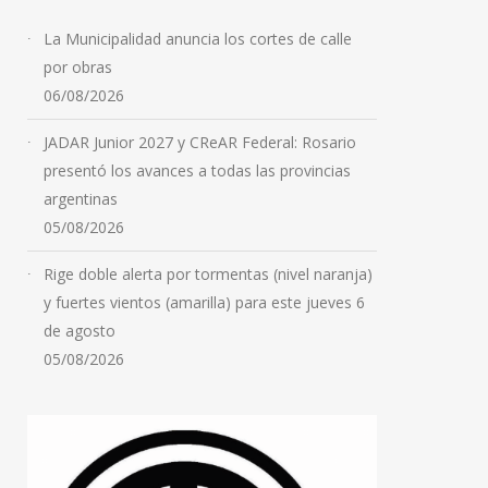
La Municipalidad anuncia los cortes de calle
por obras
06/08/2026
JADAR Junior 2027 y CReAR Federal: Rosario
SINDICATOS Y
presentó los avances a todas las provincias
ORGANIZACIONES
argentinas
SOCIALES DE ROSARIO SE
05/08/2026
MOVILIZARÁN ESTE 6 Y 7
DE AGOSTO
Rige doble alerta por tormentas (nivel naranja)
y fuertes vientos (amarilla) para este jueves 6
05/08/2026
de agosto
05/08/2026