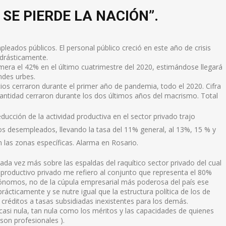
SE PIERDE LA NACIÓN”.
ados públicos. El personal público creció en este año de crisis
 drásticamente.
mera el 42% en el último cuatrimestre del 2020, estimándose llegará
ndes urbes.
s cerraron durante el primer año de pandemia, todo el 2020. Cifra
antidad cerraron durante los dos últimos años del macrismo. Total
ducción de la actividad productiva en el sector privado trajo
s desempleados, llevando la tasa del 11% general, al 13%, 15 % y
 las zonas específicas. Alarma en Rosario.
a vez más sobre las espaldas del raquítico sector privado del cual
r productivo privado me refiero al conjunto que representa el 80%
nomos, no de la cúpula empresarial más poderosa del país ese
ticamente y se nutre igual que la estructura política de los de
 créditos a tasas subsidiadas inexistentes para los demás.
casi nula, tan nula como los méritos y las capacidades de quienes
son profesionales ).