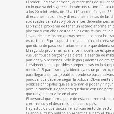
El poder Ejecutivo nacional, durante más de 100 años
En lo que va del siglo XXI, “la Administracion Pública 
a los 20 ministerios, de 43 a 110 secretarías y de 58
direcciones nacionales y direcciones a secas de las d
sociedades del estado y otros entes dependientes, 
El principal problema de tener un estado enorme en
plasmar y con altos costos de las estructuras, es la n
llevar adelante los programas necesarios para las t
estructuras. El presupuesto asignando a cada área 
que dicho de paso contrariamente a lo que debería se
El segundo problema, no menos importante es que al 
vuelven “busca cargos” y se pierde la esencia de milita
partidos y/o personas. Solo llegan ( ademas de amigo
literalmente a sus posibles competencias en la búsqued
medios”. El partidismo y la ideología es un pretexto,
para llegar a un cargo público donde se busca salvars
principal que debe perseguir la política. Obviamente
políticas principales que se alternan el poder y ningu
porque también juegan para quedarse con una parte de
que tengan para virar en el aire.
El personal que forma parte de esta enorme estructur
crecimiento y el desarrollo de nuestro país.
Hay estudios que vinculan el achicamiento del secto
Cuando el gasto público en Argentina superó el 30% d