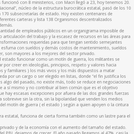
 funcionó con 8 ministerios, con Macri llegó a 23, hoy tenemos 20.
Nacional”, núcleo de la estructura burocrática estatal, pasó de los 10
 a 170 subsecretarías de estado. Hoy existen centenares de
iferentes carteras y lista 138 Organismos descentralizados
además.
 cantidad de empleados públicos en un organigrama imposible de
o articulación del trabajo y la escasez de recursos en las áreas para
ransformaciones requeridas para que tengan sentido semejantes
se esfuma con sueldos y demás costos de mantenimiento, sueldos
r, son mayores a los mejores del sector privado.
estado funcionar como un motín de guerra, los militantes se
r por creer en ideologías, principios, respeto y valores hacia
s y familiares ) los más vivos y los más dispuestos a matar
a por un cargo o ser elegido en listas, donde “el fin justifica los
 es algo del pasado, no existe más, todo se reduce en negociaciones
e a sí mismo y no contribuir al bien común que es el objetivo
 que hay escasas excepciones por afuera de las dos grandes fuerzas
na sobrevive sin la otra, sin la bipolaridad que venden los medios
l motín de guerra ( el estado ) según a quien apoyen o la cintura
a estatal, funciona de cierta forma también como un lastre para el
r privado y de la economía con el aumento del tamaño del estado.
el PBI, dejamos de crecer. El año pasado llegamos al 47%, casi la