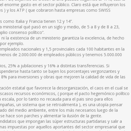
el enorme gasto en el sector público. Claro está que influyeron los
es ) y los ATP ( que cobraron hasta empresas como SWISS
como Italia y Francia tienen 12 y 14”.
ministerial qué pasó en un siglo y medio, de 5 a 8 y de 8 a 23,
lio consenso político”.
a ni la existencia de un ministerio garantiza la excelencia, de hecho
 por ejemplo.
empleados nacionales y 1,5 provinciales cada 100 habitantes en la
 menos de 2.000.000 de empleados públicos y tenemos 5.000.000
os, 25% a jubilaciones y 16% a distintas transferencias. Si
spenderse hasta tanto se bajen los porcentajes vergonzantes y
8% para inversiones y obras que mejoren la calidad de vida de las
ción estatal que favorece la desorganización, el caos en el cual se
 escasos recursos económicos, ( porque el pacto hegemónico político
n escala, por lo tanto no recauda para el pais sino para ellos
pañas, un sistema que se retroalimenta ), es una utopía pensar
dado del medio ambiente, entre los más necesarios luego de la
e hace son parches y alimentar la ilusión de la gente.
andidatos que impongan las súper estructuras partidarias y salir a
onas impuestas por aquellos aportantes del sector empresarial que