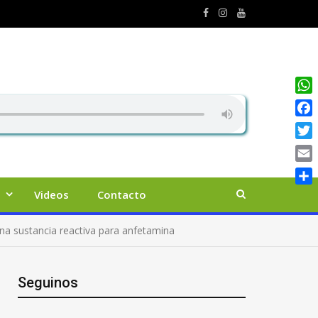
Wha
Face
Twit
Emai
Comp
Videos
Contacto
una sustancia reactiva para anfetamina
Seguinos