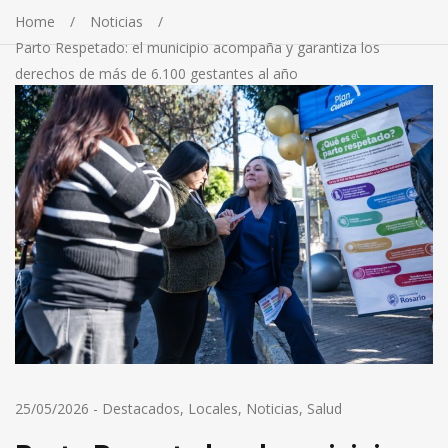
Home
Noticias
Parto Respetado: el municipio acompaña y garantiza los
derechos de más de 6.100 gestantes al año
25/05/2026
-
Destacados
,
Locales
,
Noticias
,
Salud