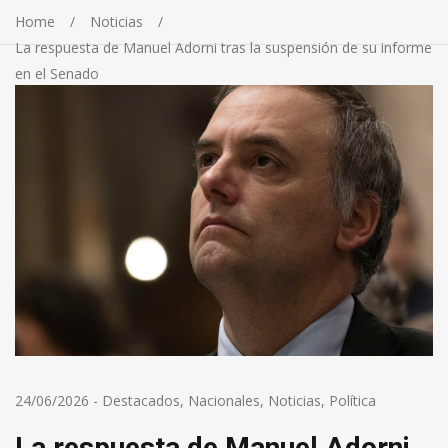
Home
Noticias
La respuesta de Manuel Adorni tras la suspensión de su informe
en el Senado
24/06/2026
-
Destacados
,
Nacionales
,
Noticias
,
Política
La respuesta de Manuel Adorni