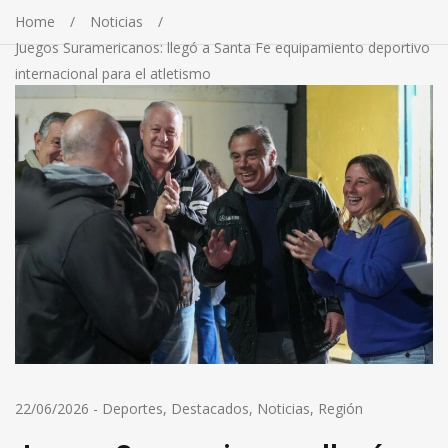
Home
Noticias
Juegos Suramericanos: llegó a Santa Fe equipamiento deportivo
internacional para el atletismo
22/06/2026
-
Deportes
,
Destacados
,
Noticias
,
Región