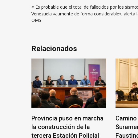
Navegación
Es probable que el total de fallecidos por los sismo
de
Venezuela «aumente de forma considerable», alerta l
entradas
OMS
Relacionados
ANTE
Provincia puso en marcha
Camino 
RIO
la construcción de la
Suramer
tercera Estación Policial
Faustin