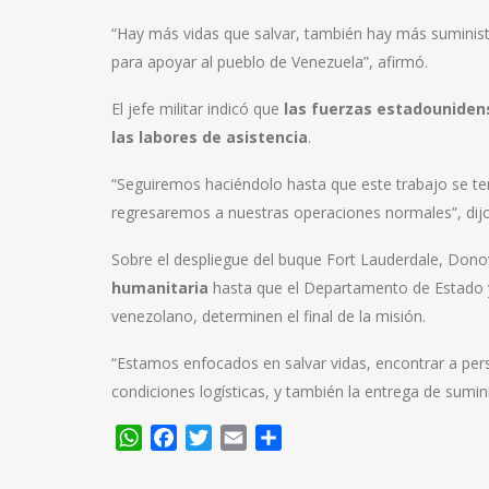
“Hay más vidas que salvar, también hay más suminis
para apoyar al pueblo de Venezuela”, afirmó.
El jefe militar indicó que
las fuerzas estadounide
las labores de asistencia
.
“Seguiremos haciéndolo hasta que este trabajo se t
regresaremos a nuestras operaciones normales”, dijo
Sobre el despliegue del buque Fort Lauderdale, Don
humanitaria
hasta que el Departamento de Estado 
venezolano, determinen el final de la misión.
“Estamos enfocados en salvar vidas, encontrar a per
condiciones logísticas, y también la entrega de sumin
WhatsApp
Facebook
Twitter
Email
Compartir