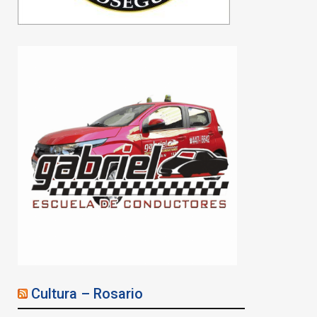
Karina Milei visitó Google
y conoció los proyectos
tecnológicos de la
empresa en Argentina
06/08/2026
Cultura – Rosario