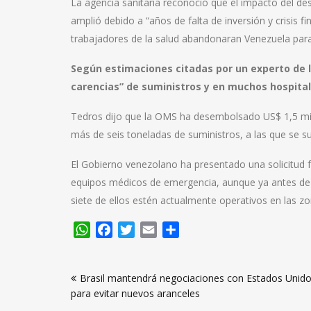
La agencia sanitaria reconoció que el impacto del desa
amplió debido a “años de falta de inversión y crisis 
trabajadores de la salud abandonaran Venezuela para 
Según estimaciones citadas por un experto de l
carencias” de suministros y en muchos hospital
Tedros dijo que la OMS ha desembolsado US$ 1,5 mi
más de seis toneladas de suministros, a las que se s
El Gobierno venezolano ha presentado una solicitud 
equipos médicos de emergencia, aunque ya antes de 
siete de ellos estén actualmente operativos en las z
WhatsApp
Facebook
Twitter
Email
Compartir
Navegación
Brasil mantendrá negociaciones con Estados Unid
de
para evitar nuevos aranceles
entradas