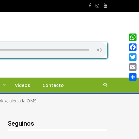
Wha
Face
Twit
Emai
Comp
Videos
Contacto
le», alerta la OMS
Seguinos