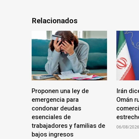
Relacionados
Proponen una ley de
Irán di
e en
emergencia para
Omán ru
espera
condonar deudas
comerci
esenciales de
estrech
trabajadores y familias de
06/08/202
bajos ingresos