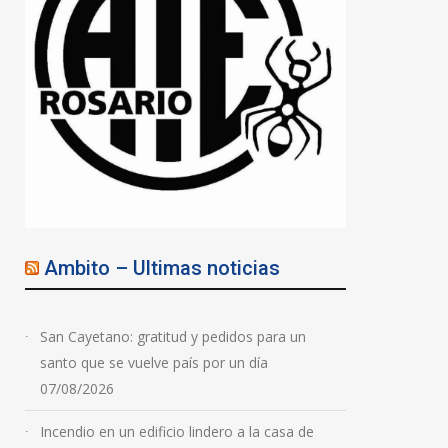
Ambito – Ultimas noticias
San Cayetano: gratitud y pedidos para un
santo que se vuelve país por un día
07/08/2026
Incendio en un edificio lindero a la casa de