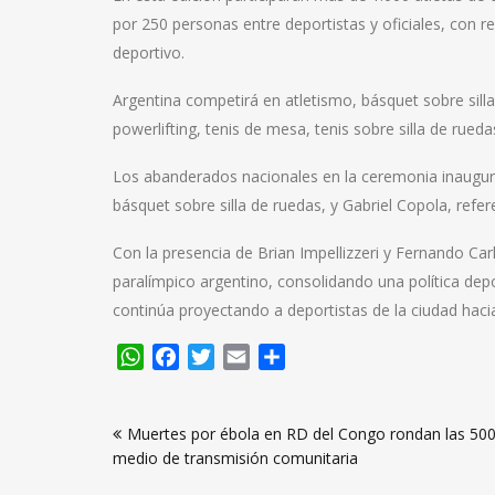
por 250 personas entre deportistas y oficiales, con 
deportivo.
Argentina competirá en atletismo, básquet sobre silla 
powerlifting, tenis de mesa, tenis sobre silla de rueda
Los abanderados nacionales en la ceremonia inaugural 
básquet sobre silla de ruedas, y Gabriel Copola, refe
Con la presencia de Brian Impellizzeri y Fernando Ca
paralímpico argentino, consolidando una política depo
continúa proyectando a deportistas de la ciudad hacia
WhatsApp
Facebook
Twitter
Email
Compartir
Navegación
Muertes por ébola en RD del Congo rondan las 50
de
medio de transmisión comunitaria
entradas