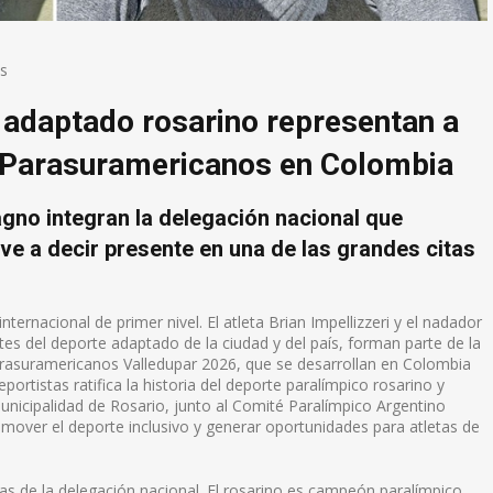
as
 adaptado rosarino representan a
s Parasuramericanos en Colombia
agno integran la delegación nacional que
ve a decir presente en una de las grandes citas
ternacional de primer nivel. El atleta Brian Impellizzeri y el nadador
 del deporte adaptado de la ciudad y del país, forman parte de la
arasuramericanos Valledupar 2026, que se desarrollan en Colombia
eportistas ratifica la historia del deporte paralímpico rosarino y
nicipalidad de Rosario, junto al Comité Paralímpico Argentino
omover el deporte inclusivo y generar oportunidades para atletas de
ras de la delegación nacional. El rosarino es campeón paralímpico,