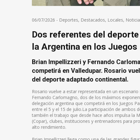
06/07/2026
-
Deportes
,
Destacados
,
Locales
,
Notici
Dos referentes del deporte
la Argentina en los Juego
Brian Impellizzeri y Fernando Carlom
competirá en Valledupar. Rosario vuel
del deporte adaptado continental.
Rosario vuelve a estar representada en un escenario in
Fernando Carlomagno, dos de los máximos exponentes
delegación argentina que competirá en los Juegos P
entre el 5 y el 15 de julio.La participación de ambos d
también el trabajo que desde hace años impulsa la Mu
(Copar), clubes, instituciones y entrenadores para pr
alto rendimiento.
Brian Impellizzeri llega como una de las grandes figu