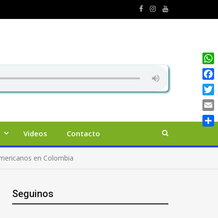
Wha
Face
Twit
Emai
Comp
Videos
Contacto
ramericanos en Colombia
Seguinos