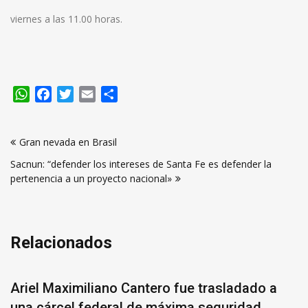
viernes a las 11.00 horas.
WhatsApp
Facebook
Twitter
Email
Compartir
Navegación
Gran nevada en Brasil
de
Sacnun: “defender los intereses de Santa Fe es defender la
entradas
pertenencia a un proyecto nacional»
Relacionados
Ariel Maximiliano Cantero fue trasladado a
una cárcel federal de máxima seguridad