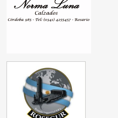
Cayó “Yaka”, el principal
investigado por el crimen
del ex prefecto Juan
Carlos Baini
06/08/2026