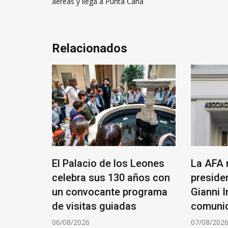
aéreas y llega a Punta Cana
entradas
Relacionados
que un
El Palacio de los Leones
La AFA 
celebra sus 130 años con
presiden
Luna:
un convocante programa
Gianni I
ción
de visitas guiadas
comuni
06/08/2026
07/08/202