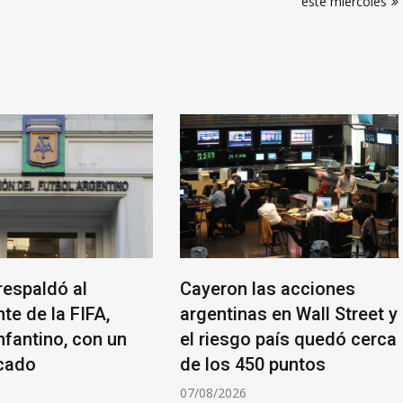
este miércoles
respaldó al
Cayeron las acciones
te de la FIFA,
argentinas en Wall Street y
nfantino, con un
el riesgo país quedó cerca
cado
de los 450 puntos
6
07/08/2026