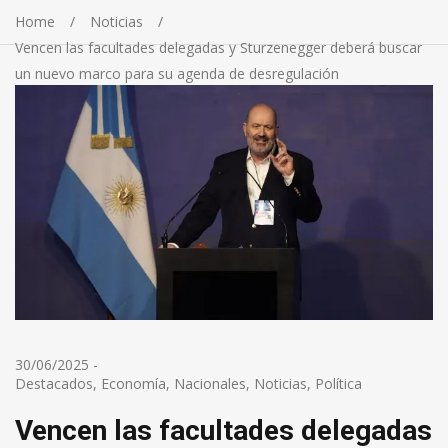
Home
Noticias
Vencen las facultades delegadas y Sturzenegger deberá buscar
un nuevo marco para su agenda de desregulación
30/06/2025
-
Destacados
,
Economía
,
Nacionales
,
Noticias
,
Política
Vencen las facultades delegadas