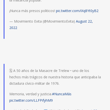
la militancia popular.
¡Nunca más presos politicos!
pic.twitter.com/iXq8Yt0yB2
— Movimiento Evita (@MovimientoEvita)
August 22,
2022
🗓 A 50 años de la Masacre de Trelew • uno de los
hechos más trágicos de nuestra historia que anticipaba la
dictadura cívico-militar de 1976.
Memoria, verdad y justicia.
#NuncaMás
pic.twitter.com/LLFPifyhM9