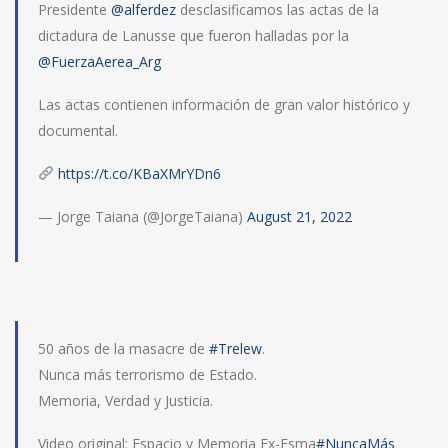
Presidente
@alferdez
desclasificamos las actas de la
dictadura de Lanusse que fueron halladas por la
@FuerzaAerea_Arg
Las actas contienen información de gran valor histórico y
documental.
https://t.co/KBaXMrYDn6
— Jorge Taiana (@JorgeTaiana)
August 21, 2022
50 años de la masacre de
#Trelew
.
Nunca más terrorismo de Estado.
Memoria, Verdad y Justicia.
Video original: Espacio y Memoria Ex-Esma
#NuncaMás