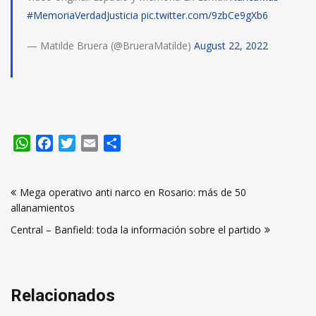
#MemoriaVerdadJusticia
pic.twitter.com/9zbCe9gXb6
— Matilde Bruera (@BrueraMatilde)
August 22, 2022
WhatsApp
Facebook
Twitter
Email
Compartir
Navegación
Mega operativo anti narco en Rosario: más de 50
de
allanamientos
entradas
Central – Banfield: toda la información sobre el partido
Relacionados