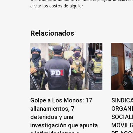
de
aliviar los costos de alquiler
entradas
Relacionados
rasil
Golpe a Los Monos: 17
SINDIC
allanamientos, 7
ORGAN
detenidos y una
SOCIAL
de
investigación que apunta
MOVILI