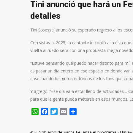
Tini anunció que hará un Fe
detalles
Tini Stoessel anunció su esperado regreso a los esc
Con vistas al 2025, la cantante le contó a la diva que
vuelta al ruedo será con una propuesta mega novedo
“Estuve pensando qué puedo hacer distinto para mí, 
es pasar un día entero en ese espacio en donde van a 
cosechando los gritos eufóricos de los fans que copa
Y agregó: “Ese día va a estar lleno de actividades… C
para que la gente pueda meterse en esos mundos. Esto 
WhatsApp
Facebook
Twitter
Email
Compartir
Navegación
El Gobierno de Santa Fe lanza el programa «Llave»