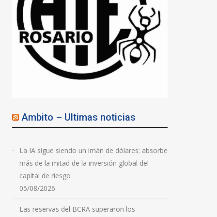
Ambito – Ultimas noticias
La IA sigue siendo un imán de dólares: absorbe
más de la mitad de la inversión global del
capital de riesgo
05/08/2026
Las reservas del BCRA superaron los