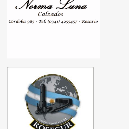
Jornada de lucha en
defensa de la tierra y la
soberanía: organizaciones
sindicales y ambientales