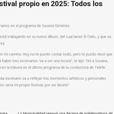
stival propio en 2025: Todos los
enarios en el programa de Susana Giménez.
 está trabajando en su nuevo álbum, del cual lanzó El Cielo, y que su
sa.
en mi carrera. Hoy no te puedo contar todo, pero te puedo decir que
haber tres escenarios. Va a ser una locura”, le dijo Tini a Susana,
ron la tribuna en el último programa de la conductora de Telefe.
ada escenario va a reflejar mis momentos artísticos y personales
sería mi propio festival, por así decirlo”.
 para
La Municipalidad renovó una decena de polideportivos de