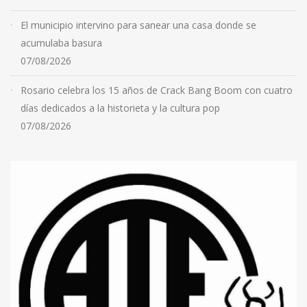
El municipio intervino para sanear una casa donde se
acumulaba basura
07/08/2026
Rosario celebra los 15 años de Crack Bang Boom con cuatro
días dedicados a la historieta y la cultura pop
07/08/2026