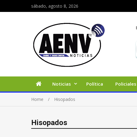
sábado, agosto 8, 2026
Noticias
Política
Policiales
Home
Hisopados
Hisopados