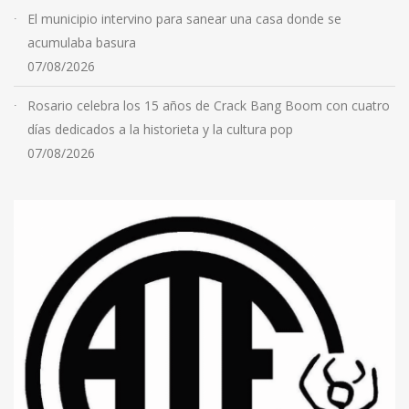
El municipio intervino para sanear una casa donde se
acumulaba basura
07/08/2026
Rosario celebra los 15 años de Crack Bang Boom con cuatro
días dedicados a la historieta y la cultura pop
07/08/2026