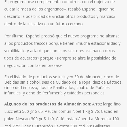
El programa «se complementa con otros, con el objetivo de
cuidar la mesa de los argentinos», resaltó Español, quien no
descartó la posibilidad de «incluir otros productos y marcas»
dentro de la iniciativa en un futuro cercano.
Por último, Español precisó que el nuevo programa no alcanza
a los productos frescos porque tienen «mucha estacionalidad y
volatilidad», y aclaró que con esos sectores «se hacen otros
tipos de acuerdos» porque «siempre se abre la posibilidad de
negociación con las empresas».
En el listado de productos se incluyen 30 de Almacén, cinco de
Bebidas sin alcohol, seis de Cuidado de la ropa, diez de Lácteos,
cinco de Limpieza, dos de Panificados, cuatro de Pañales
infantiles, y ocho de Perfumería y cuidados personales.
Algunos de los productos de Almacén son
: Arroz largo fino
Lucchetti 500 gr $ 65; Azúcar común Noel 1 kg $ 76; Cacao en
polvo Nescao 300 gr $ 140; Café Instantáneo La Morenita 100
gr $ 225; Fideos Tirabuzón Favorita 500 gr $ 50; Galletitas