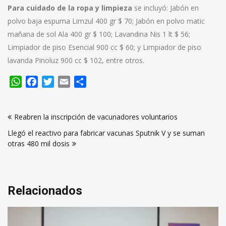
Para cuidado de la ropa y limpieza
se incluyó: Jabón en
polvo baja espuma Limzul 400 gr $ 70; Jabón en polvo matic
mañana de sol Ala 400 gr $ 100; Lavandina Nis 1 lt $ 56;
Limpiador de piso Esencial 900 cc $ 60; y Limpiador de piso
lavanda Pinoluz 900 cc $ 102, entre otros.
WhatsApp
Facebook
Twitter
Email
Compartir
Navegación
Reabren la inscripción de vacunadores voluntarios
de
Llegó el reactivo para fabricar vacunas Sputnik V y se suman
entradas
otras 480 mil dosis
Relacionados