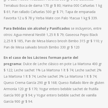
Terrabusi Boca de dama 170 gr $ 80; Harina 000 Cañuelas 1 kg
$ 61; Pan rallado Cañuelas 500 gr $ 71; Tapa de empanada
Favorita 12 u $ 78 y Yerba Mate con Palo Ytacua 1 kg $ 339.
Para Bebidas sin alcohol y Panificados
se incluyeron, entre
otros: Agua mineral Nestlé 1,25 lt $ 79; Gaseosa Pepsi Black
2,25 lt $ 185, Pan de Mesa blanco briosh Bimbo 315 gr $ 110; y
Pan de Mesa salvado briosh Bimbo 330 gr $ 120
En el caso de los Lácteos forman parte del
programa:
Dulce de Leche clásico en pote La Martona 400 gr
$ 122; Leche sachet 1% La Martona 1 lt $ 74; Leche sachet 2%
La Martona 1 lt $ 74; Leche sachet 3% La Martona 1 lt $ 74;
Queso Crema García 290 gr $ 168; Queso Rallado libre de gluten
Armonía 120 gr $ 170; Yogur entero bebible sachet de frutilla
García 900 gr $ 94; y Yogur entero bebible sachet de vainilla
García 900 gr $ 94.