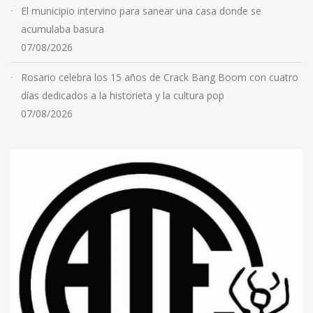
El municipio intervino para sanear una casa donde se
acumulaba basura
07/08/2026
Rosario celebra los 15 años de Crack Bang Boom con cuatro
días dedicados a la historieta y la cultura pop
07/08/2026