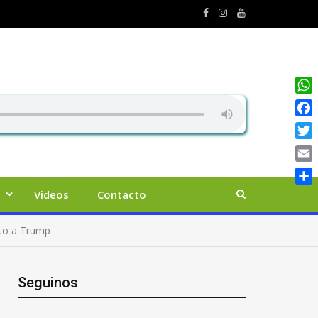
Wha
Face
Twit
Emai
Comp
Videos
Contacto
ato a Trump
Seguinos