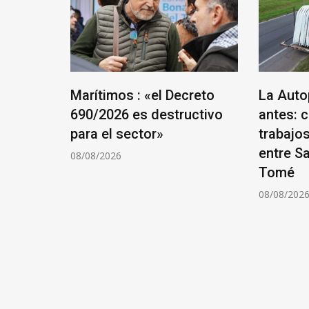
 Santa
Marítimos : «el Decreto
La Auto
 la
690/2026 es destructivo
antes: 
to Villa
para el sector»
trabajo
entre S
08/08/2026
Tomé
08/08/202