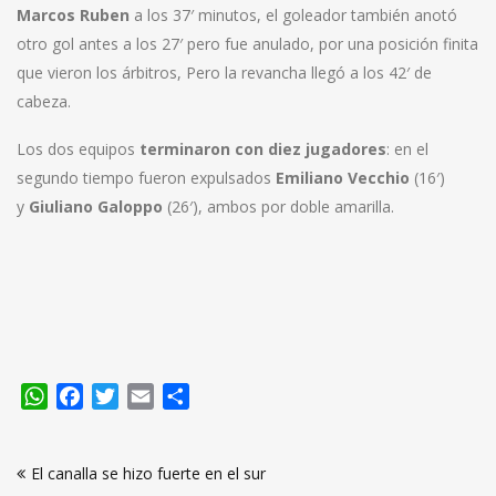
Marcos Ruben
a los 37′ minutos, el goleador también anotó
otro gol antes a los 27′ pero fue anulado, por una posición finita
que vieron los árbitros, Pero la revancha llegó a los 42′ de
cabeza.
Los dos equipos
terminaron con diez jugadores
: en el
segundo tiempo fueron expulsados
Emiliano Vecchio
(16′)
y
Giuliano Galoppo
(26′), ambos por doble amarilla.
WhatsApp
Facebook
Twitter
Email
Compartir
Navegación
El canalla se hizo fuerte en el sur
de