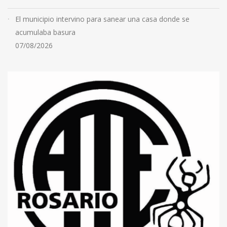
El municipio intervino para sanear una casa donde se
acumulaba basura
07/08/2026