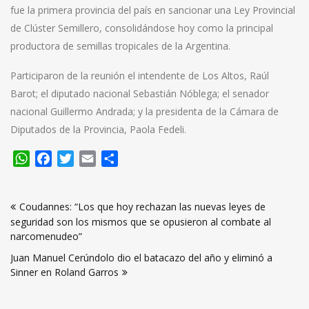
fue la primera provincia del país en sancionar una Ley Provincial
de Clúster Semillero, consolidándose hoy como la principal
productora de semillas tropicales de la Argentina.
Participaron de la reunión el intendente de Los Altos, Raúl
Barot; el diputado nacional Sebastián Nóblega; el senador
nacional Guillermo Andrada; y la presidenta de la Cámara de
Diputados de la Provincia, Paola Fedeli.
WhatsApp
Facebook
Twitter
Email
Compartir
Navegación
Coudannes: “Los que hoy rechazan las nuevas leyes de
de
seguridad son los mismos que se opusieron al combate al
entradas
narcomenudeo”
Juan Manuel Cerúndolo dio el batacazo del año y eliminó a
Sinner en Roland Garros