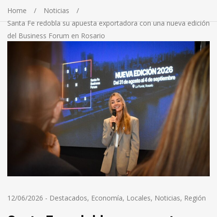
Home
Noticias
Santa Fe redobla su apuesta exportadora con una nueva edición
del Business Forum en Rosario
12/06/2026
-
Destacados
,
Economía
,
Locales
,
Noticias
,
Región