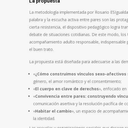
La propuesta
La metodología implementada por Rosario ESIgualdad
palabra y la escucha activa entre pares son las prota
cierta resistencia, el dispositivo pedagógico logra tr
debate de situaciones cotidianas. De este modo, los t
acompañamiento adulto responsable, indispensable par
el buen trato.
La propuesta está diseñada para adecuarse a las dem
«
¿Cómo construimos vínculos sexo-afectivos s
género, el amor romántico y el consentimiento;
«
El cuerpo en clave de derechos
», enfocado en a
«
Convivencia entre pares: construyendo víncu
comunicación asertiva y la resolución pacífica de co
«
Habitar el cambio
», un espacio de acompañamien
la identidad.
Las escuelas y organizaciones sociales que deseen s