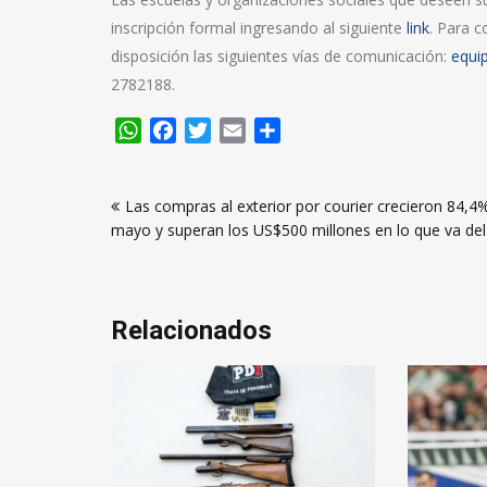
inscripción formal ingresando al siguiente
link
. Para c
disposición las siguientes vías de comunicación:
equi
2782188.
WhatsApp
Facebook
Twitter
Email
Compartir
Navegación
Las compras al exterior por courier crecieron 84,4
de
mayo y superan los US$500 millones en lo que va de
entradas
Relacionados