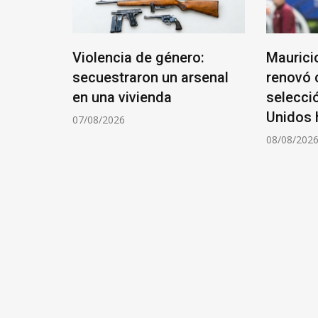
ue le
Violencia de género:
Maurici
lo que
secuestraron un arsenal
renovó 
los
en una vivienda
selecci
Unidos 
07/08/2026
08/08/202