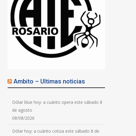
Camino a los Juegos
Suramericanos 2026:
Faustino Oro
protagonizará una jornada
de ajedrez en Rosario
07/08/2026
Ambito – Ultimas noticias
Dólar blue hoy: a cuánto opera este sábado 8
de agosto
08/08/2026
Dólar hoy: a cuánto cotiza este sábado 8 de