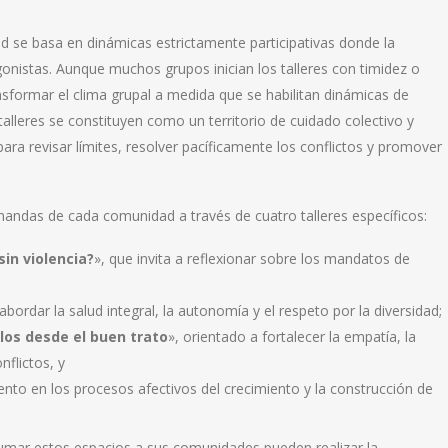
 se basa en dinámicas estrictamente participativas donde la
gonistas. Aunque muchos grupos inician los talleres con timidez o
ansformar el clima grupal a medida que se habilitan dinámicas de
alleres se constituyen como un territorio de cuidado colectivo y
a revisar límites, resolver pacíficamente los conflictos y promover
andas de cada comunidad a través de cuatro talleres específicos:
in violencia?
», que invita a reflexionar sobre los mandatos de
bordar la salud integral, la autonomía y el respeto por la diversidad;
los desde el buen trato
», orientado a fortalecer la empatía, la
nflictos, y
to en los procesos afectivos del crecimiento y la construcción de
umar estos espacios a sus comunidades pueden realizar la