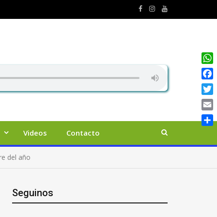
Wha
Face
Twit
Emai
Comp
Videos
Contacto
re del año
Seguinos