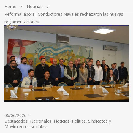
Home
Noticias
Reforma laboral: Conductores Navales rechazaron las nuevas
reglamentaciones
06/06/2026
-
Destacados
,
Nacionales
,
Noticias
,
Política
,
Sindicatos y
Movimientos sociales