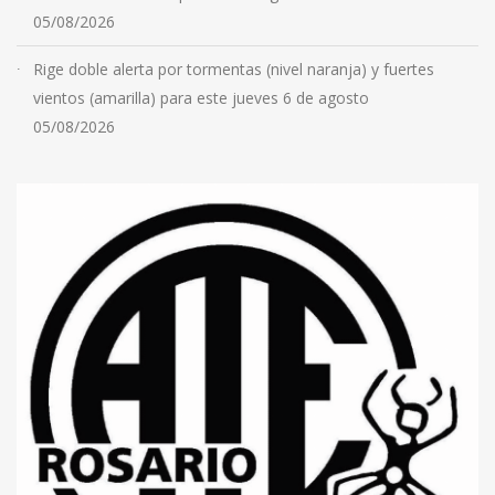
05/08/2026
Rige doble alerta por tormentas (nivel naranja) y fuertes
vientos (amarilla) para este jueves 6 de agosto
05/08/2026