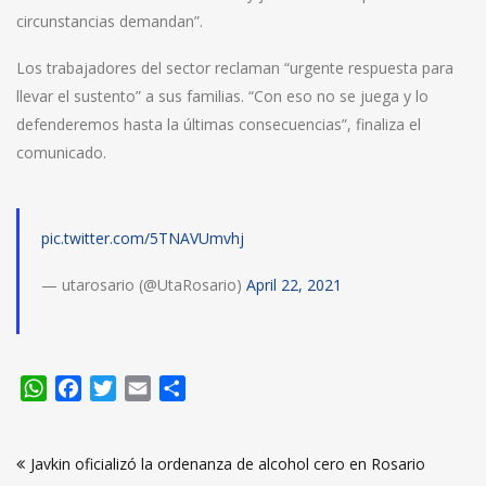
circunstancias demandan”.
Los trabajadores del sector reclaman “urgente respuesta para
llevar el sustento” a sus familias. “Con eso no se juega y lo
defenderemos hasta la últimas consecuencias”, finaliza el
comunicado.
pic.twitter.com/5TNAVUmvhj
— utarosario (@UtaRosario)
April 22, 2021
WhatsApp
Facebook
Twitter
Email
Compartir
Navegación
Javkin oficializó la ordenanza de alcohol cero en Rosario
de