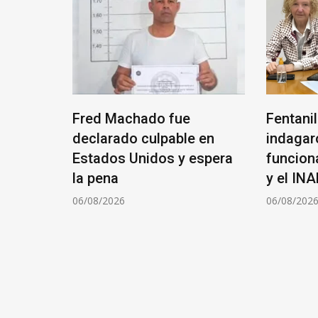
 Google
Fred Machado fue
Fentani
yectos
declarado culpable en
indagar
Estados Unidos y espera
funcion
ina
la pena
y el IN
06/08/2026
06/08/202