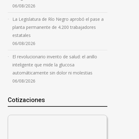
06/08/2026
La Legislatura de Río Negro aprobó el pase a
planta permanente de 4.200 trabajadores
estatales
06/08/2026
La Provincia tomó
El revolucionario invento de salud: el anillo
posesión de un edificio
inteligente que mide la glucosa
decomisado en una causa
automáticamente sin dolor ni molestias
por estafa inmobiliaria en
06/08/2026
Rosario
06/08/2026
Cotizaciones