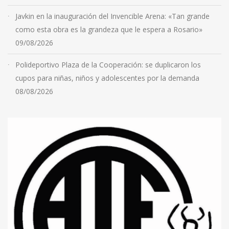
Javkin en la inauguración del Invencible Arena: «Tan grande
como esta obra es la grandeza que le espera a Rosario»
09/08/2026
Polideportivo Plaza de la Cooperación: se duplicaron los
cupos para niñas, niños y adolescentes por la demanda
08/08/2026