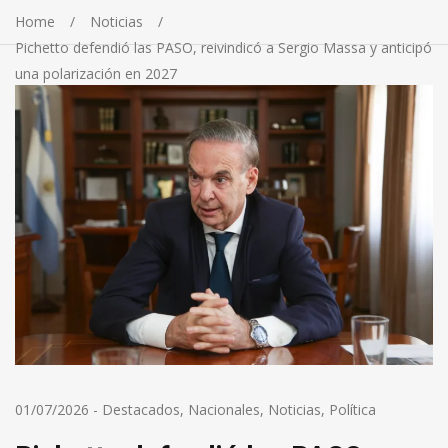
Home
Noticias
Pichetto defendió las PASO, reivindicó a Sergio Massa y anticipó
una polarización en 2027
01/07/2026
-
Destacados
,
Nacionales
,
Noticias
,
Política