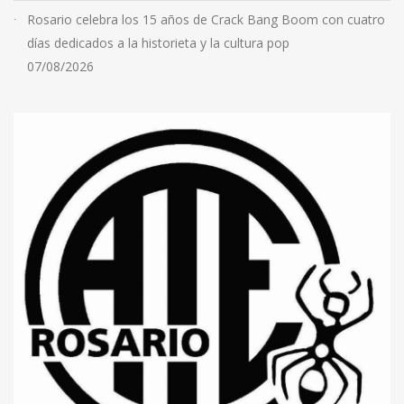
Rosario celebra los 15 años de Crack Bang Boom con cuatro
días dedicados a la historieta y la cultura pop
07/08/2026