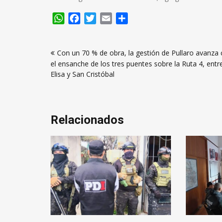
WhatsApp
Facebook
Twitter
Email
Compartir
Navegación
Con un 70 % de obra, la gestión de Pullaro avanza
de
el ensanche de los tres puentes sobre la Ruta 4, entr
entradas
Elisa y San Cristóbal
Relacionados