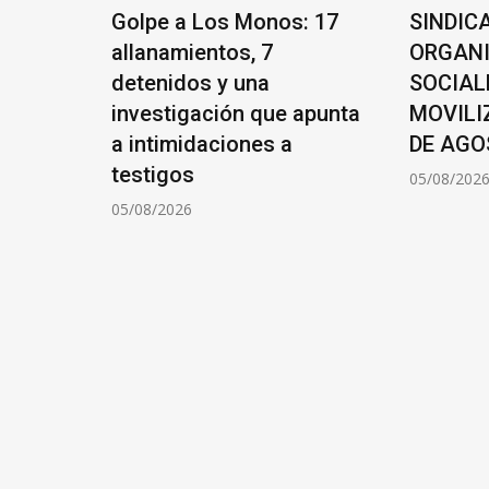
rasil
Golpe a Los Monos: 17
SINDIC
allanamientos, 7
ORGAN
detenidos y una
SOCIAL
de
investigación que apunta
MOVILI
ocios
a intimidaciones a
DE AGO
testigos
05/08/202
05/08/2026