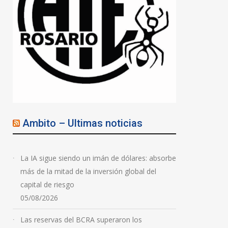
Ambito – Ultimas noticias
La IA sigue siendo un imán de dólares: absorbe
más de la mitad de la inversión global del
capital de riesgo
05/08/2026
Las reservas del BCRA superaron los