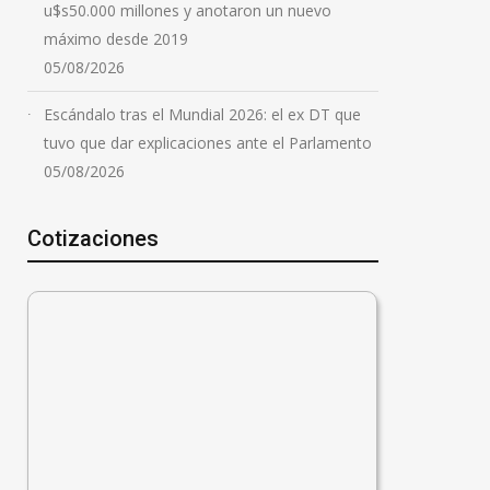
u$s50.000 millones y anotaron un nuevo
Jornada de lucha en
máximo desde 2019
defensa de la tierra y la
05/08/2026
soberanía: organizaciones
sindicales y ambientales
Escándalo tras el Mundial 2026: el ex DT que
convocan a movilizarse en
tuvo que dar explicaciones ante el Parlamento
05/08/2026
Rosario
05/08/2026
Cotizaciones