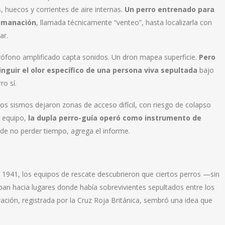
s, huecos y corrientes de aire internas.
Un perro entrenado para
emanación
, llamada técnicamente “venteo”, hasta localizarla con
ar.
rófono amplificado capta sonidos. Un dron mapea superficie.
Pero
nguir el olor específico de una persona viva sepultada
bajo
ro sí.
los sismos dejaron zonas de acceso difícil, con riesgo de colapso
r equipo,
la dupla perro-guía operó como instrumento de
de no perder tiempo, agrega el informe.
1941, los equipos de rescate descubrieron que ciertos perros —sin
ban hacia lugares donde había sobrevivientes sepultados entre los
ación, registrada por la Cruz Roja Británica, sembró una idea que