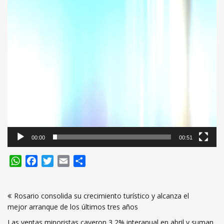
00:00
00:51
WhatsApp
Facebook
Twitter
Email
Compartir
Navegación
Rosario consolida su crecimiento turístico y alcanza el
de
mejor arranque de los últimos tres años
entradas
Las ventas minoristas cayeron 3,2% interanual en abril y suman